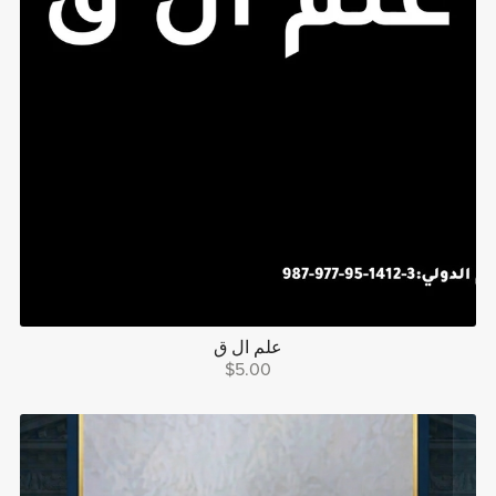
علم ال ق
$5.00