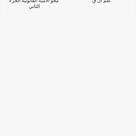
علم ال ق
محو الأمية القانونية الجزء
الثاني
محو الأمية القانونية
التسوي باحتراف لأهل ال ق