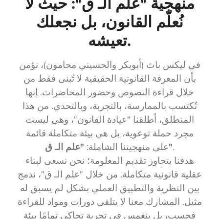
منهجية "علم الـ ق": حيث لا
نُعلّم القانون، بل نجعلك
تعيشه.
في ليكس باث (أبوبكر والحسيني محامون)، نؤمن
بأن المعرفة القانونية الحقيقية لا تُبنى فقط من
خلال قراءة النصوص وحضور المحاضرات. إنها
تُكتسب بالممارسة، بالتجربة، وبالتحدي. من هذا
المنطلق، أطلقنا "عيادة القانون"، وهي ليست
مجرد حملة توعوية، بل هي بيئة متكاملة قائمة
.
"علم الـ ق"
على منهجيتنا الشاملة:
هدفنا يتجاوز تقديم المعلومة؛ نحن نسعى لبناء
عقلية قانونية متكاملة. من خلال "علم الـ ق"، ندمج
بين النظرية والتطبيق العملي بشكل لم يسبق له
مثيل. المشارك معنا لا يتلقى دورات ومواد للقراءة
فحسب، بل ينغمس في تجربة تحاكي تمامًا بيئة