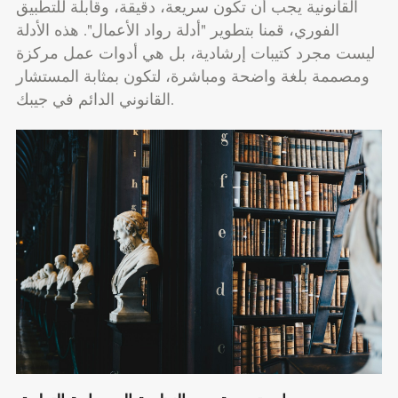
القانونية يجب أن تكون سريعة، دقيقة، وقابلة للتطبيق
الفوري، قمنا بتطوير "أدلة رواد الأعمال". هذه الأدلة
ليست مجرد كتيبات إرشادية، بل هي أدوات عمل مركزة
ومصممة بلغة واضحة ومباشرة، لتكون بمثابة المستشار
القانوني الدائم في جيبك.